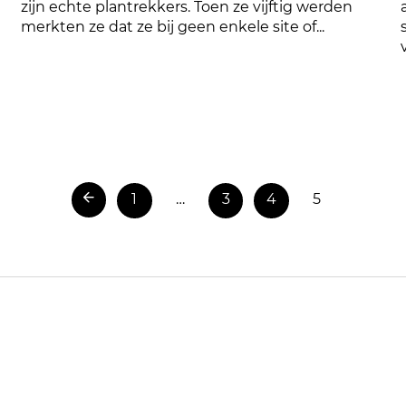
zijn echte plantrekkers. Toen ze vijftig werden
merkten ze dat ze bij geen enkele site of...
1
…
3
4
5