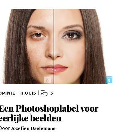
3
OPINIE
11.01.15
Een Photoshoplabel voor
eerlijke beelden
Jozefien Daelemans
Door