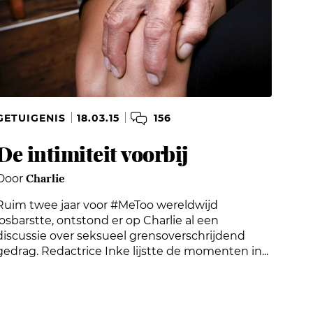
156
GETUIGENIS
18.03.15
De intimiteit voorbij
Charlie
Door
Ruim twee jaar voor #MeToo wereldwijd
losbarstte, ontstond er op Charlie al een
discussie over seksueel grensoverschrijdend
gedrag. Redactrice Inke lijstte de momenten in...