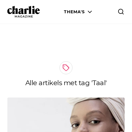
THEMA'S
MENS & WERELD
LIEFDE & SEKS
LIJF & STIJL
WETENSCHAP & CULTUUR
Alle artikels met tag 'Taal'