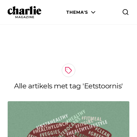
THEMA'S
MENS & WERELD
LIEFDE & SEKS
LIJF & STIJL
WETENSCHAP & CULTUUR
Alle artikels met tag 'Eetstoornis'