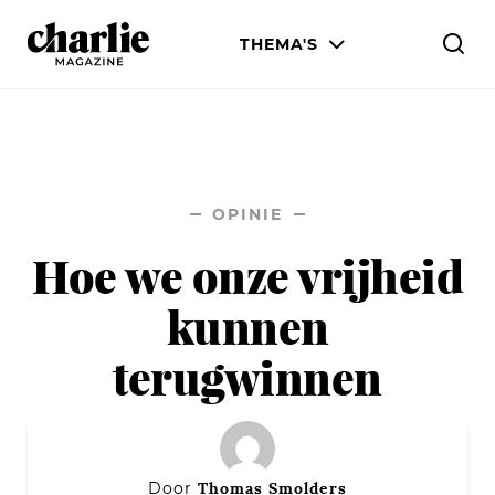
THEMA'S
MENS & WERELD
LIEFDE & SEKS
OPINIE
LIJF & STIJL
Hoe we onze vrijheid
WETENSCHAP & CULTUUR
kunnen
terugwinnen
Thomas Smolders
Door