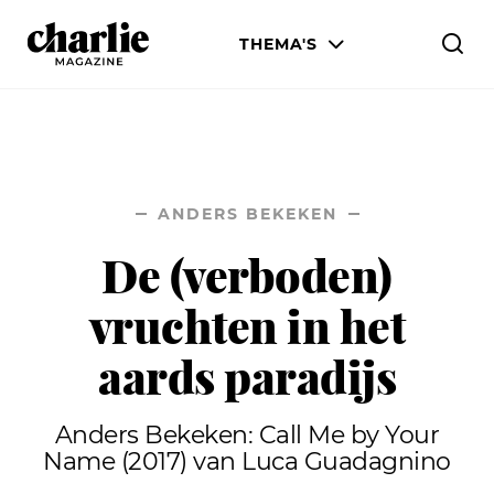
THEMA'S
MENS & WERELD
LIEFDE & SEKS
ANDERS BEKEKEN
LIJF & STIJL
De (verboden)
WETENSCHAP & CULTUUR
vruchten in het
aards paradijs
Anders Bekeken: Call Me by Your
Name (2017) van Luca Guadagnino