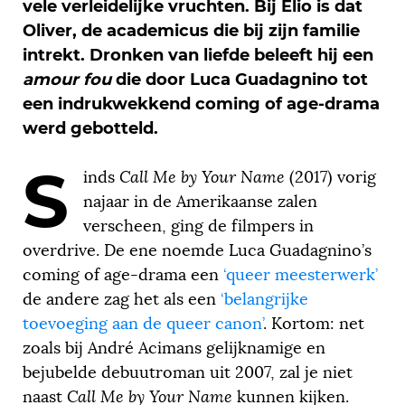
vele verleidelijke vruchten. Bij Elio is dat
Oliver, de academicus die bij zijn familie
intrekt. Dronken van liefde beleeft hij een
amour fou
die door Luca Guadagnino tot
een indrukwekkend coming of age-drama
werd gebotteld.
S
inds
Call Me by Your Name
(2017) vorig
najaar in de Amerikaanse zalen
verscheen, ging de filmpers in
overdrive. De ene noemde Luca Guadagnino’s
coming of age-drama een
‘queer meesterwerk’
de andere zag het als een
‘belangrijke
toevoeging aan de queer canon’
. Kortom: net
zoals bij André Acimans gelijknamige en
bejubelde debuutroman uit 2007, zal je niet
naast
Call Me by Your Name
kunnen kijken.