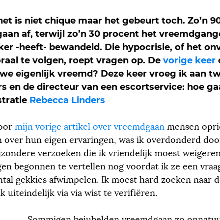
t is niet chique maar het gebeurt toch. Zo’n 9
an af, terwijl zo’n 30 procent het vreemdgange
ker -heeft- bewandeld. Die hypocrisie, of het 
raal te volgen, roept vragen op. De
vorige keer
e eigenlijk vreemd? Deze keer vroeg ik aan t
en de directeur van een escortservice: hoe gaa
stratie
Rebecca Linders
voor
mijn vorige artikel over vreemdgaan
mensen oprie
n over hun eigen ervaringen, was ik overdonderd door
jzondere verzoeken die ik vriendelijk moest weigere
gen begonnen te vertellen nog voordat ik ze een vraa
ntal gekkies afwimpelen. Ik moest hard zoeken naar 
k uiteindelijk via via wist te verifiëren.
Sommigen bejubelden vreemdgaan zo onnatuurl