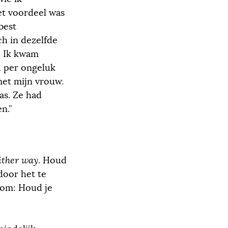
et voordeel was
best
ch in dezelfde
. Ik kwam
d per ongeluk
met mijn vrouw.
was. Ze had
n.”
ither way
. Houd
door het te
rtom: Houd je