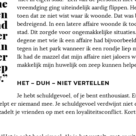
ne
vreemdging ging uiteindelijk aardig flippen. H
en
toen dat ze niet wist waar ik woonde. Dat was 
ad
bedreigend. In een latere affaire woonde ik to
er
stad. Dit zorgde voor ongemakkelijke situaties
degene met wie ik een affaire had bijvoorbeel
in
tegen in het park wanneer ik een rondje liep 
er
Ik had de mazzel dat mijn affaire niet jaloers 
ep
makkelijk mijn huwelijk om zeep kunnen helpe
.”
HET – DUH – NIET VERTELLEN
Je hebt schuldgevoel, of je bent enthousiast.
E
helpt er niemand mee. Je schuldgevoel verdwijnt niet 
 zadelt je vrienden op met een loyaliteitsconflict. Ko