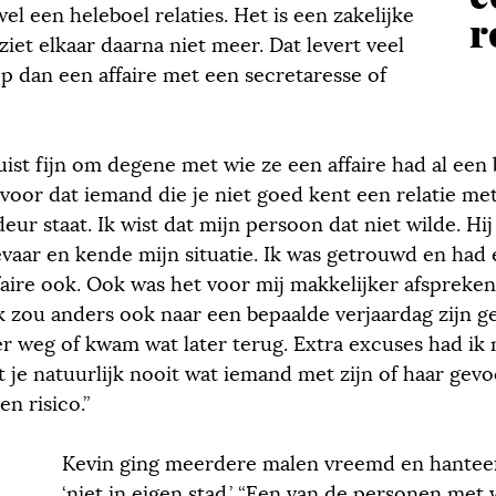
el een heleboel relaties. Het is een zakelijke
r
 ziet elkaar daarna niet meer. Dat levert veel
p dan een affaire met een secretaresse of
uist fijn om degene met wie ze een affaire had al een 
 voor dat iemand die je niet goed kent een relatie met
eur staat. Ik wist dat mijn persoon dat niet wilde. Hi
gevaar en kende mijn situatie. Ik was getrouwd en had 
ffaire ook. Ook was het voor mij makkelijker afspreke
k zou anders ook naar een bepaalde verjaardag zijn ge
er weg of kwam wat later terug. Extra excuses had ik 
t je natuurlijk nooit wat iemand met zijn of haar gev
en risico.”
Kevin ging meerdere malen vreemd en hantee
‘niet in eigen stad.’ “Een van de personen met 