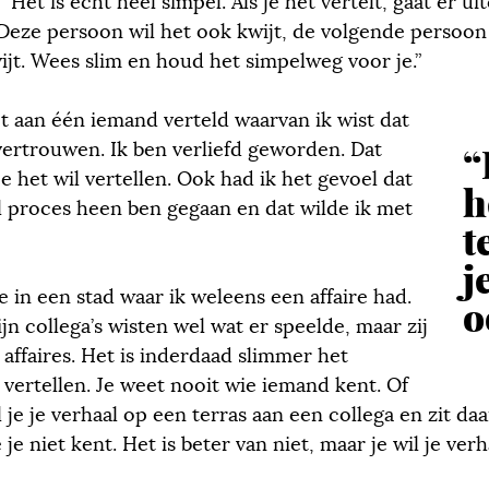
Het is echt heel simpel. Als je het vertelt, gaat er uit
Deze persoon wil het ook kwijt, de volgende persoon
ijt. Wees slim en houd het simpelweg voor je.”
et aan één iemand verteld waarvan ik wist dat
vertrouwen. Ik ben verliefd geworden. Dat
“
e het wil vertellen. Ook had ik het gevoel dat
h
l proces heen ben gegaan en dat wilde ik met
t
j
e in een stad waar ik weleens een affaire had.
o
n collega’s wisten wel wat er speelde, maar zij
affaires. Het is inderdaad slimmer het
 vertellen. Je weet nooit wie iemand kent. Of
 je je verhaal op een terras aan een collega en zit da
je niet kent. Het is beter van niet, maar je wil je verh