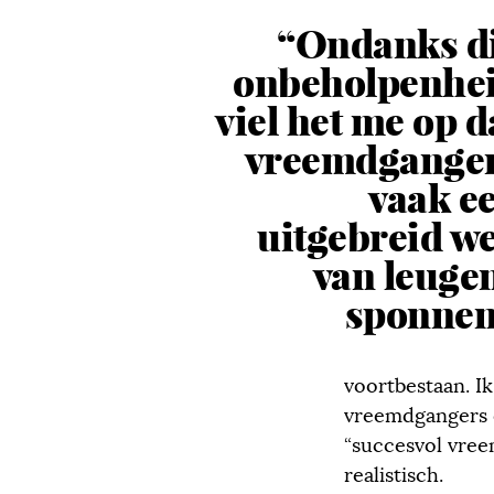
“Ondanks d
onbeholpenhe
viel het me op d
vreemdgange
vaak e
uitgebreid w
van leuge
sponnen
voortbestaan. I
vreemdgangers e
“succesvol vre
realistisch.