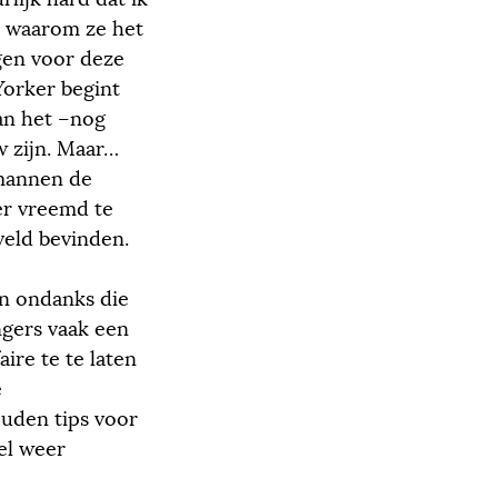
t waarom ze het
gen voor deze
orker begint
an het –nog
w zijn. Maar…
 mannen de
er vreemd te
veld bevinden.
En ondanks die
gers vaak een
ire te te laten
e
ouden tips voor
el weer