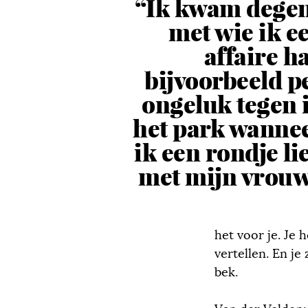
“Ik kwam dege
met wie ik e
affaire h
bijvoorbeeld p
ongeluk tegen 
het park wanne
ik een rondje li
met mijn vrouw
het voor je. Je 
vertellen. En je
bek.