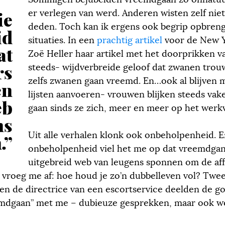
er verlegen van werd. Anderen wisten zelf nie
ie
deden. Toch kan ik ergens ook begrip opbren
id
situaties. In een
prachtig artikel
voor de New Y
at
Zoë Heller haar artikel met het doorprikken v
rs
steeds- wijdverbreide geloof dat zwanen trou
zelfs zwanen gaan vreemd. En…ook al blijven
en
lijsten aanvoeren- vrouwen blijken steeds vak
eb
gaan sinds ze zich, meer en meer op het werk
ns
Uit alle verhalen klonk ook onbeholpenheid. 
.”
onbeholpenheid viel het me op dat vreemdgan
uitgebreid web van leugens sponnen om de affa
k vroeg me af: hoe houd je zo’n dubbelleven vol? Twe
n de directrice van een escortservice deelden de g
emdgaan” met me – dubieuze gesprekken, maar ook w