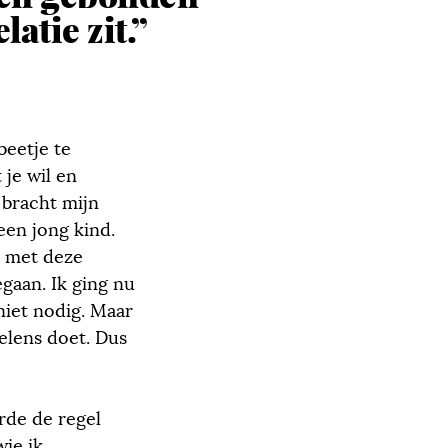
elatie zit.”
beetje te
 je wil en
j bracht mijn
een jong kind.
n met deze
gaan. Ik ging nu
niet nodig. Maar
oelens doet. Dus
rde de regel
wie ik