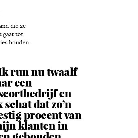
N
and die ze
 gaat tot
ties houden.
Ik run nu twaalf
aar een
scortbedrijf en
k schat dat zo’n
estig procent van
ijn klanten in
en gebonden