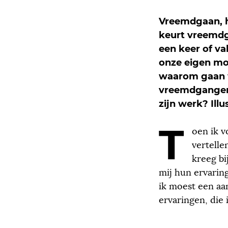
Vreemdgaan, he
keurt vreemdga
een keer of va
onze eigen mo
waarom gaan w
vreemdgangers 
zijn werk? Illu
T
oen ik 
vertelle
kreeg bi
mij hun ervarin
ik moest een aa
ervaringen, die i