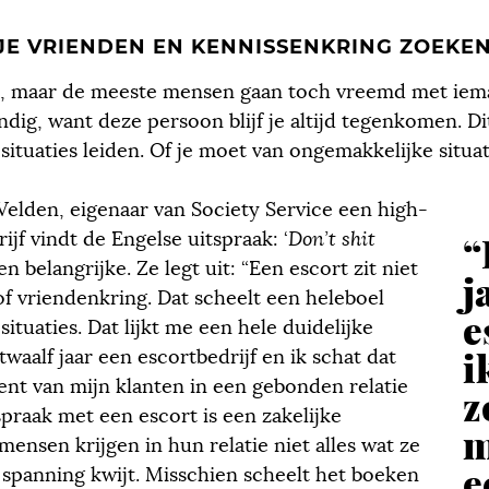
 JE VRIENDEN EN KENNISSENKRING ZOEKE
e, maar de meeste mensen gaan toch vreemd met iem
dig, want deze persoon blijf je altijd tegenkomen. Dit
situaties leiden. Of je moet van ongemakkelijke situa
Velden, eigenaar van Society Service een high-
ijf vindt de Engelse uitspraak: ‘
Don’t shit
“
een belangrijke. Ze legt uit: “Een escort zit niet
j
of vriendenkring. Dat scheelt een heleboel
e
ituaties. Dat lijkt me een hele duidelijke
i
 twaalf jaar een escortbedrijf en ik schat dat
ent van mijn klanten in een gebonden relatie
z
spraak met een escort is een zakelijke
m
 mensen krijgen in hun relatie niet alles wat ze
e
e spanning kwijt. Misschien scheelt het boeken