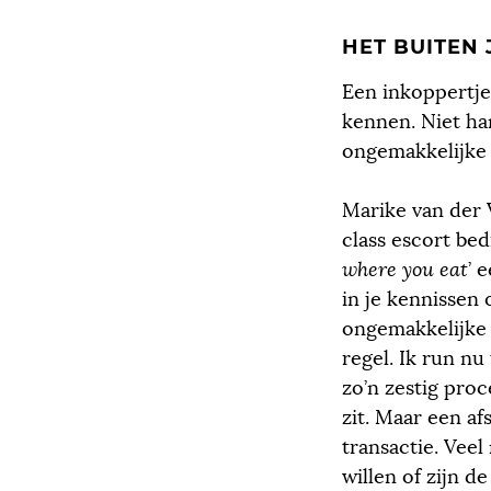
HET BUITEN
Een inkoppertj
kennen. Niet han
ongemakkelijke 
Marike van der 
class escort bedr
where you eat
’ 
in je kennissen 
ongemakkelijke s
regel. Ik run nu
zo’n zestig proc
zit. Maar een af
transactie. Veel
willen of zijn d