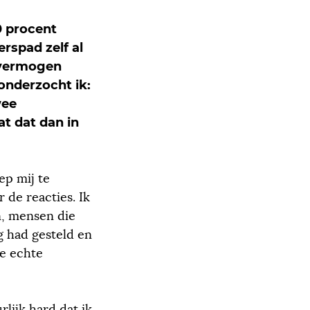
0 procent
rspad zelf al
onvermogen
onderzocht ik:
wee
t dat dan in
p mij te
 de reacties. Ik
n, mensen die
g had gesteld en
de echte
ijk hard dat ik