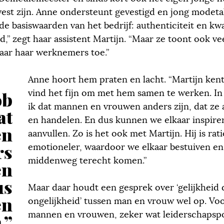
t zijn. Anne ondersteunt gevestigd en jong modeta
 de basiswaarden van het bedrijf: authenticiteit en kwal
d,” zegt haar assistent Martijn. “Maar ze toont ook v
naar haar werknemers toe.”
Anne hoort hem praten en lacht. “Martijn kent
vind het fijn om met hem samen te werken. In 
ob
ik dat mannen en vrouwen anders zijn, dat ze
at
en handelen. En dus kunnen we elkaar inspire
en
aanvullen. Zo is het ook met Martijn. Hij is rati
rs
emotioneler, waardoor we elkaar bestuiven en
middenweg terecht komen.”
en
us
Maar daar houdt een gesprek over ‘gelijkheid 
en
ongelijkheid’ tussen man en vrouw wel op. Voo
mannen en vrouwen, zeker wat leiderschapspos
.”