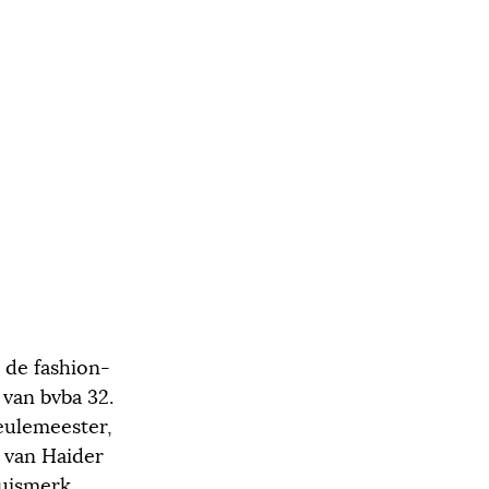
 de fashion-
 van bvba 32.
eulemeester,
s van Haider
huismerk