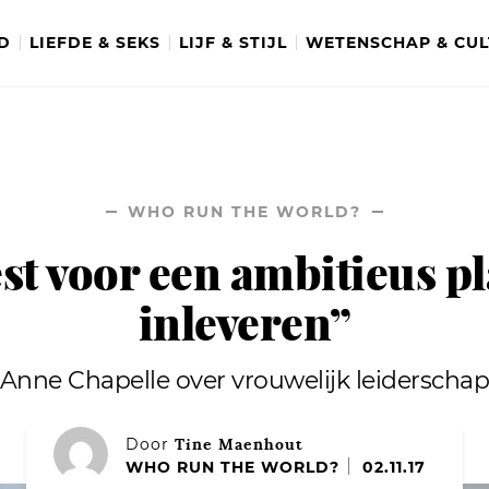
D
LIEFDE & SEKS
LIJF & STIJL
WETENSCHAP & CU
WHO RUN THE WORLD?
st voor een ambitieus p
inleveren”
Anne Chapelle over vrouwelijk leiderscha
Tine Maenhout
Door
WHO RUN THE WORLD?
02.11.17