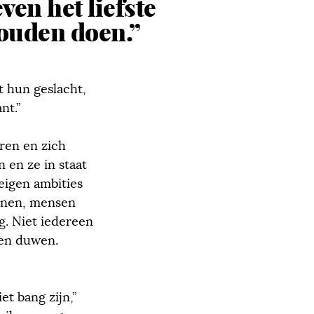
even het liefste
ouden doen.”
t hun geslacht,
nt.”
ren en zich
 en ze in staat
eigen ambities
enen, mensen
g. Niet iedereen
len duwen.
et bang zijn,”