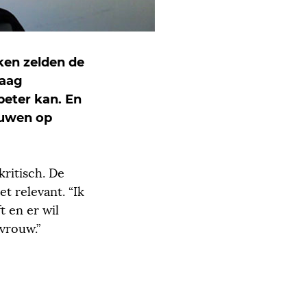
ken zelden de
daag
beter kan. En
ouwen op
kritisch. De
t relevant. “Ik
t en er wil
vrouw.”