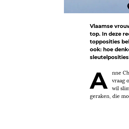
Vlaamse vrouw
top. In deze r
topposities be
ook: hoe denke
sleutelpositie
A
nne Ch
vraag 
wil sl
geraken, die moe