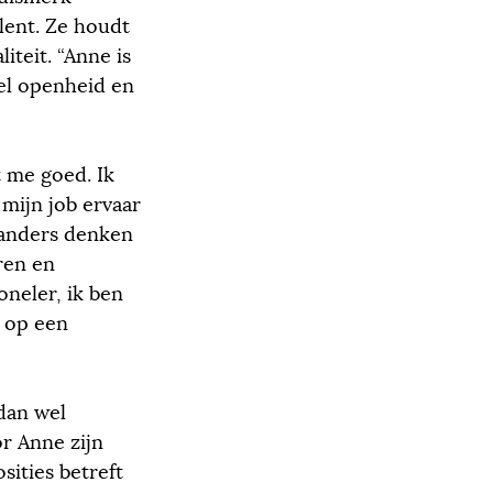
lent. Ze houdt
iteit. “Anne is
eel openheid en
 me goed. Ik
mijn job ervaar
 anders denken
ren en
oneler, ik ben
 op een
dan wel
r Anne zijn
ities betreft