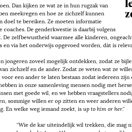
l
doen. Dan kijken ze wat ze in hun rugzak van
z
ben meekregen en hoe ze zichzelf kunnen
n doel te bereiken. Ze moeten informatie
 coaches. De genderkwestie is daarbij volgens
nt. De zelfbewustheid waarmee alle kinderen, ongeach
 en via het onderwijs opgevoed worden, dàt is releva
en jongeren zoveel mogelijk ontdekken, zodat ze bijle
an zichzelf en de ander. Zodat ze weten wat ze willen
 voor een ander te laten bestaan zodat iedereen zijn 
 hebben in onze samenleving mensen nodig met hers
sen met goede wil, en we hebben vraagstellers nodi
ken, sommige willen er op zitten en weer anderen wil
ig. En welke weg iemand zoekt, is
up to him or her
.”
“Wie de kar uiteindelijk wil trekken, die mag ni