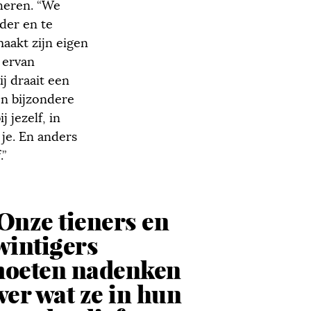
heren. “We
der en te
aakt zijn eigen
 ervan
j draait een
en bijzondere
 jezelf, in
 je. En anders
.”
Onze tieners en
wintigers
oeten nadenken
ver wat ze in hun