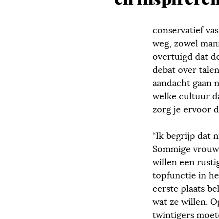
conservatief va
weg, zowel mann
overtuigd dat de
debat over tale
aandacht gaan na
welke cultuur da
zorg je ervoor d
“Ik begrijp dat 
Sommige vrouwe
willen een rusti
topfunctie in het
eerste plaats b
wat ze willen. O
twintigers moet