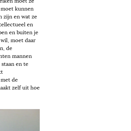
reiken moet ze
Ze moet kunnen
n zijn en wat ze
ntellectueel en
ben en buiten je
wil, moet daar
n, de
enten mannen
 staan en te
kt
t met de
akt zelf uit hoe