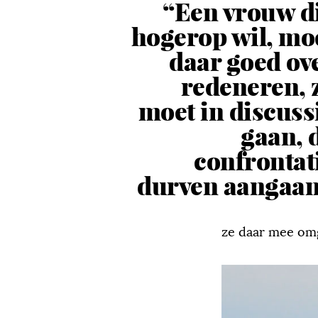
“Een vrouw d
hogerop wil, mo
daar goed ov
redeneren, 
moet in discuss
gaan, 
confrontat
durven aangaan
ze daar mee omg