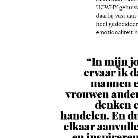
UCWHY gehuisves
daarbij vast aan
heel gedecideer
emotionaliteit 
“In mijn j
ervaar ik d
mannen 
vrouwen ande
denken 
handelen. En d
elkaar aanvull
en inspireren