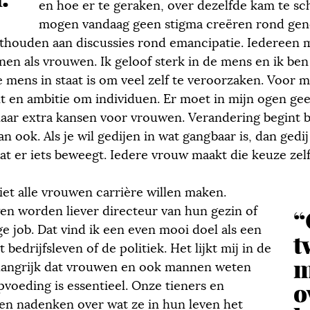
en hoe er te geraken, over dezelfde kam te sc
mogen vandaag geen stigma creëren rond gen
sthouden aan discussies rond emancipatie. Iedereen m
en als vrouwen. Ik geloof sterk in de mens en ik ben
 mens in staat is om veel zelf te veroorzaken. Voor mi
nt en ambitie om individuen. Er moet in mijn ogen ge
ar extra kansen voor vrouwen. Verandering begint bij
n ook. Als je wil gedijen in wat gangbaar is, dan gedij
at er iets beweegt. Iedere vrouw maakt die keuze zelf
niet alle vrouwen carrière willen maken.
n worden liever directeur van hun gezin of
“
ge job. Dat vind ik een even mooi doel als een
t
 bedrijfsleven of de politiek. Het lijkt mij in de
m
elangrijk dat vrouwen en ook mannen weten
o
pvoeding is essentieel. Onze tieners en
en nadenken over wat ze in hun leven het