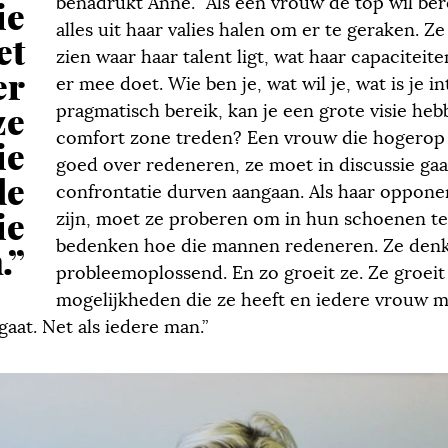
benadrukt Anne. “Als een vrouw de top wil be
ie
alles uit haar valies halen om er te geraken. 
et
zien waar haar talent ligt, wat haar capaciteite
er
er mee doet. Wie ben je, wat wil je, wat is je i
ze
pragmatisch bereik, kan je een grote visie heb
comfort zone treden? Een vrouw die hogerop 
ie
goed over redeneren, ze moet in discussie gaa
de
confrontatie durven aangaan. Als haar oppon
ie
zijn, moet ze proberen om in hun schoenen te
bedenken hoe die mannen redeneren. Ze den
.”
probleemoplossend. En zo groeit ze. Ze groei
mogelijkheden die ze heeft en iedere vrouw ma
aat. Net als iedere man.”