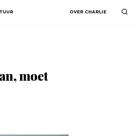
LTUUR
OVER CHARLIE
lan, moet
p